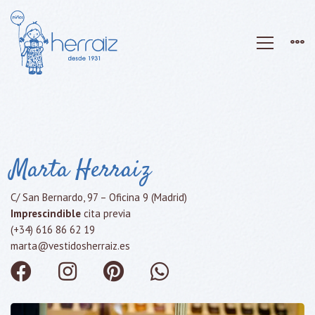
Marta Herraiz
Contacto
C/ San Bernardo, 97 – Oficina 9 (Madrid)
–
Imprescindible
cita previa
(+34) 616 86 62 19
Vestidos
marta@vestidosherraiz.es
Herraiz